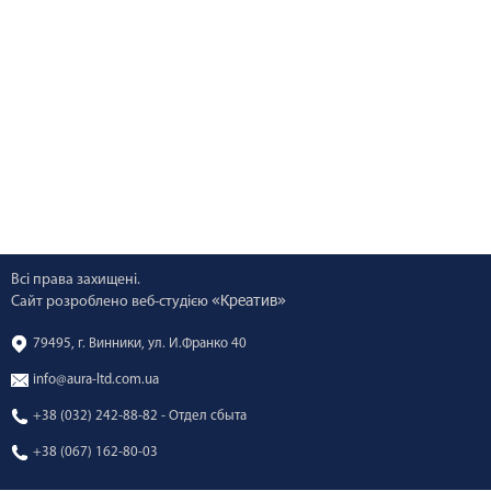
Всі права захищені.
«Креатив»
Сайт розроблено веб-студією
79495, г. Винники, ул. И.Франко 40
info@aura-ltd.com.ua
+38 (032) 242-88-82 - Отдел сбыта
+38 (067) 162-80-03