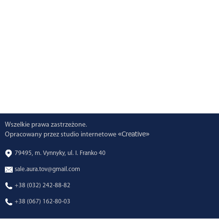
Wszelkie prawa zastrzeżone.
«Creative»
Opracowany przez studio internetowe
79495, m. Vynnyky, ul. I. Franko 40
sale.aura.tov@gmail.com
+38 (032) 242-88-82
+38 (067) 162-80-03