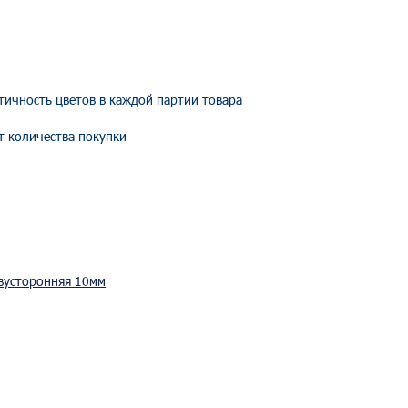
е
нтичность цветов в
каждой партии товара
от количества покупки
вусторонняя 10мм