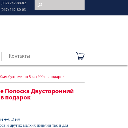
 (032) 242-88-82
 (067) 162-80-03
Контакты
мм бухтами по 5 кг+200 г в подарок
ге Полоска Двусторонний
 в подарок
м +-0,2 мм
ров и других мелких изделий так и для