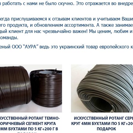
 работать с нами не было скучно. Это отражается во внедр
егда прислушиваемся к отзывам клиентов и учитываем Ваш
го продукта, и обновлением ассортимента. А также занима
дый клиент для нас чрезвычайно важен! Мы ценим, любим и 
команды.
еный ООО “АУРА” ведь это украинский товар европейского к
КУССТВЕННЫЙ РОТАНГ ТЕМНО-
ИСКУССТВЕННЫЙ РОТАНГ СЕ
КОРИЧНЕВЫЙ СЕГМЕНТ КРУГА
КРУГ 4ММ БУХТАМИ ПО 5 КГ+200
0ММ БУХТАМИ ПО 5 КГ+200 Г В
ПОДАРОК