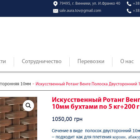
79495, г. Винники, ул. И.Франко 40
+38
sale.aura.tov@gmail.com
+38
сти
Сотрудничество
Перевозки
О нас
сторонняя 10мм
-
Искусственный Ротанг Венге Полоска Двусторонний 10
Искусственный Ротанг Вен
10мм бухтами по 5 кг+200 г
1050,00
грн
Сечение в виде полосок двусторонний 10м
– подходит как для плетения
корзин, абажу