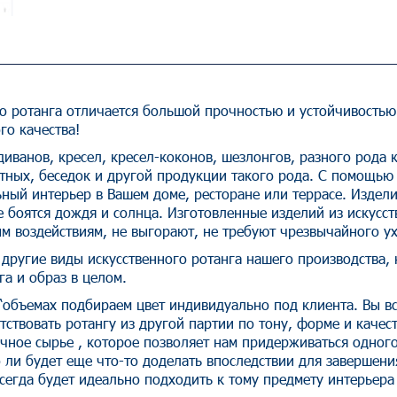
го ротанга отличается большой прочностью и устойчивостью
го качества!
иванов, кресел, кресел-коконов, шезлонгов, разного рода 
тных, беседок и другой продукции такого рода. С помощью
ый интерьер в Вашем доме, ресторане или террасе. Изделия
е боятся дождя и солнца. Изготовленные изделий из искусс
м воздействиям, не выгорают, не требуют чрезвычайного ух
другие виды искусственного ротанга нашего производства,
а и образ в целом.
“объемах подбираем цвет индивидуально под клиента. Вы вс
тствовать ротангу из другой партии по тону, форме и качес
чное сырье , которое позволяет нам придерживаться одного 
 ли будет еще что-то доделать впоследствии для завершени
всегда будет идеально подходить к тому предмету интерьера