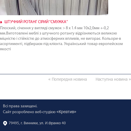
ШТУЧНИЙ РОТАНГ СІРИЙ “СМУЖКА”
Плоский, січення у вигляді смужок > 8 х 1.4 мм 10х2,0мм +-0,2
мм.Виготовлені меблі з штучного ротангу відрізняються великою
міцністю і стійкістю до атмосферних впливів, не вигорає. Кольори-в
асортименті, підбираєм під клієнта. Український товар европейском
якості
« Попередня новина
Наступна новина »
Всі права захищені.
«Креатив»
Сайт розроблено веб-студією
79495, г. Винники, ул. И.Франко 40