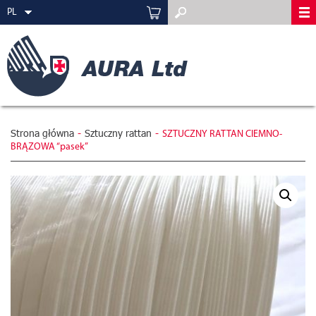
PL
Strona główna
-
Sztuczny rattan
-
SZTUCZNY RATTAN CIEMNO-
BRĄZOWA “pasek”