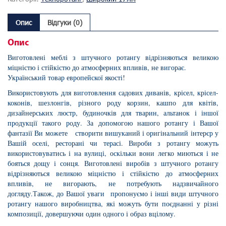
Опис
Відгуки (0)
Опис
Виготовлені меблі з штучного ротангу відрізняються великою
міцністю і стійкістю до атмосферних впливів, не вигорає.
Український товар европейскої якості!
Використовують для виготовлення садових диванів, крісел, крісел-
коконів, шезлонгів, різного роду корзин, кашпо для квітів,
дизайнерських люстр, будиночків для тварин, альтанок і іншої
продукції такого роду. За допомогою нашого ротангу і Вашої
фантазії Ви можете створити вишуканий і оригінальний інтерєр у
Вашій оселі, ресторані чи терасі. Вироби з ротангу можуть
використовуватись і на вулиці, оскільки вони легко миються і не
бояться дощу і сонця. Виготовлені виробів з штучного ротангу
відрізняються великою міцністю і стійкістю до атмосферних
впливів, не вигорають, не потребують надзвичайного
догляду.Також, до Вашої уваги пропонуємо і інші види штучного
ротангу нашого виробництва, які можуть бути поєднанні у різні
композиції, довершуючи один одного і образ вцілому.