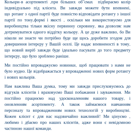
Кольори-в асортименті ,при більших об”ємах підбираємо колір
індивідуально під клієнта. Ви завжди можете бути впевнені,
що ротанг з одної партії буде повністю відповідати ротангу з іншої
партії по тону,формі і якості , оскільки ми використовуємо для
виробництва тільки якісну первинну сировину, яка дозволяє нам
дотримуватися одного віддітку кольору. А це дуже важливо, бо Ви
ніколи не знаєте чи потрібно буде ще щось доробити згодом для
довершення інтерєру у Вашій оселі. Це надає впевненості в тому,
що новий виріб завжди буде ідеально пасувати до того предмету
інтерєру, що було зроблено раніше.
Ми постійно впроваджуємо новинки, щоб працювати з нами не
було нудно. Це відображається у впровадженні нових форм ротангу
і нових кольорів.
Нам важлива Ваша думка, тому ми завжди прислуховуємось до
відгуків клієнтів і враховуємо Ваші побажання і зауваження. Ми
постійно працюємо над удосконаленням нашого товару, і
оновленням асортименту. А також займаємося навчанням
персоналу та впровадженням нових технологій у виробництві.
Кожен клієнт є для нас надзвичайно важливий! Ми цінуємо ,
любимо і дбаємо про наших клієнтів, адже вони є невідємною
частиною нашої команди.