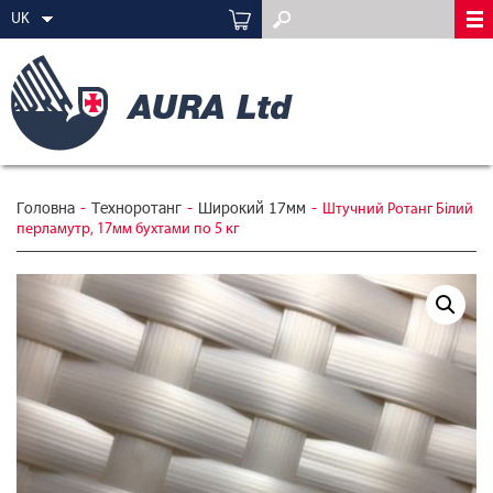
UK
Головна
-
Техноротанг
-
Широкий 17мм
-
Штучний Ротанг Білий
перламутр, 17мм бухтами по 5 кг