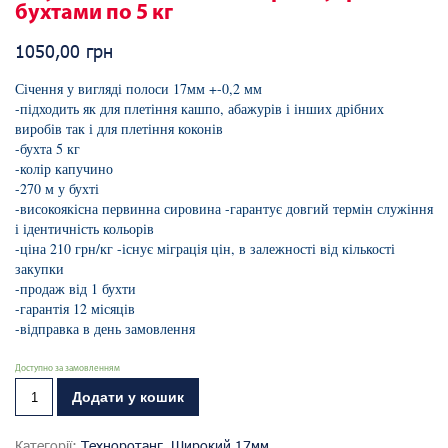
бухтами по 5 кг
1050,00
грн
Січення у вигляді полоси 17мм +-0,2 мм
-підходить як для плетіння кашпо, абажурів і інших дрібних
виробів так і для плетіння коконів
-бухта 5 кг
-колір капучино
-270 м у бухті
-високоякісна первинна сировина -гарантує довгий термін служіння
і ідентичність кольорів
-ціна 210 грн/кг -існує міграція цін, в залежності від кількості
закупки
-продаж від 1 бухти
-гарантія 12 місяців
-відправка в день замовлення
Доступно за замовленням
Додати у кошик
Категорії:
Техноротанг
,
Широкий 17мм