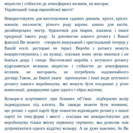
міцністю і стійкістю до атмосферних впливів, не вигорає.
Український товар европейскої якості!
Використовують для виготовлення садових диванів, крісел, крісел-
коконів, шезлонгів, різного роду корзин, кашпо для квітів,
дизайнерських люстр, будиночків для тварин, альтанок і іншої
продукції такого роду. За допомогою нашого ротангу і Вашої
фантазії Ви можете створити вишуканий і оригінальний інтерєр у
Вашій оселі, ресторані чи терасі. Вироби з ротангу можуть
використовуватись і на вулиці, оскільки вони легко миються і не
бояться дощу і сонця. Виготовлені виробів з штучного ротангу
відрізняються великою міцністю і стійкістю до атмосферних
впливів, не вигорають, не потребують надзвичайного
догляду.Також, до Вашої уваги пропонуємо і інші види штучного
ротангу нашого виробництва, які можуть бути поєднанні у різні
композиції, довершуючи один одного і образ вцілому.
Кольори-в асортименті ,при більших об”ємах підбираємо колір
індивідуально під клієнта. Ви завжди можете бути впевнені,
що ротанг з одної партії буде повністю відповідати ротангу з іншої
партії по тону,формі і якості , оскільки ми використовуємо для
виробництва тільки якісну первинну сировину, яка дозволяє нам
дотримуватися одного віддітку кольору. А це дуже важливо, бо Ви