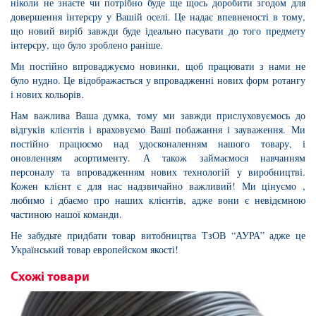
ніколи не знаєте чи потрібно буде ще щось доробити згодом для
довершення інтерєру у Вашій оселі. Це надає впевненості в тому,
що новий виріб завжди буде ідеально пасувати до того предмету
інтерєру, що було зроблено раніше.
Ми постійно впроваджуємо новинки, щоб працювати з нами не
було нудно. Це відображається у впровадженні нових форм ротангу
і нових кольорів.
Нам важлива Ваша думка, тому ми завжди прислуховуємось до
відгуків клієнтів і враховуємо Ваші побажання і зауваження. Ми
постійно працюємо над удосконаленням нашого товару, і
оновленням асортименту. А також займаємося навчанням
персоналу та впровадженням нових технологій у виробництві.
Кожен клієнт є для нас надзвичайно важливий! Ми цінуємо ,
любимо і дбаємо про наших клієнтів, адже вони є невідємною
частиною нашої команди.
Не забудьте придбати товар витобництва ТзОВ “АУРА” адже це
Український товар европейском якості!
Схожі товари