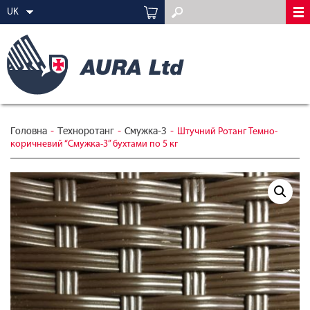
UK
Головна
-
Техноротанг
-
Смужка-3
-
Штучний Ротанг Темно-
коричневий “Смужка-3” бухтами по 5 кг