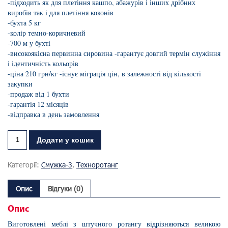
-підходить як для плетіння кашпо, абажурів і інших дрібних
виробів так і для плетіння коконів
-бухта 5 кг
-колір темно-коричневий
-700 м у бухті
-високоякісна первинна сировина -гарантує довгий термін служіння
і ідентичність кольорів
-ціна 210 грн/кг -існує міграція цін, в залежності від кількості
закупки
-продаж від 1 бухти
-гарантія 12 місяців
-відправка в день замовлення
Додати у кошик
Категорії:
Смужка-3
,
Техноротанг
Опис
Відгуки (0)
Опис
Виготовлені меблі з штучного ротангу відрізняються великою