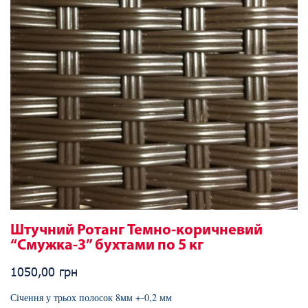
Штучний Ротанг Темно-коричневий
“Смужка-3” бухтами по 5 кг
1050,00
грн
Січення у трьох полосок 8мм +-0,2 мм