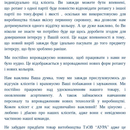
індивідуально під клієнта. Ви завжди можете бути впевнені,
що ротанг з одної партії буде повністю відповідати ротангу з іншої
партії по тону,формі і якості , оскільки ми використовуємо для
виробництва тільки якісну первинну сировину, яка дозволяє нам
дотримуватися одного віддітку кольору. А це дуже важливо, бо Ви
ніколи не знаєте чи потрібно буде ще щось доробити згодом для
довершення інтерєру у Вашій оселі. Це надає впевненості в тому,
що новий виріб завжди буде ідеально пасувати до того предмету
інтерєру, що було зроблено раніше.
Ми постійно впроваджуємо новинки, щоб працювати з нами не
було нудно. Це відображається у впровадженні нових форм ротангу
і нових кольорів.
Нам важлива Ваша думка, тому ми завжди прислуховуємось до
відгуків клієнтів і враховуємо Ваші побажання і зауваження. Ми
постійно працюємо над удосконаленням нашого товару, і
оновленням асортименту. А також займаємося навчанням
персоналу та впровадженням нових технологій у виробництві.
Кожен клієнт є для нас надзвичайно важливий! Ми цінуємо ,
любимо і дбаємо про наших клієнтів, адже вони є невідємною
частиною нашої команди.
Не забудьте придбати товар витобництва ТзОВ “АУРА” адже це