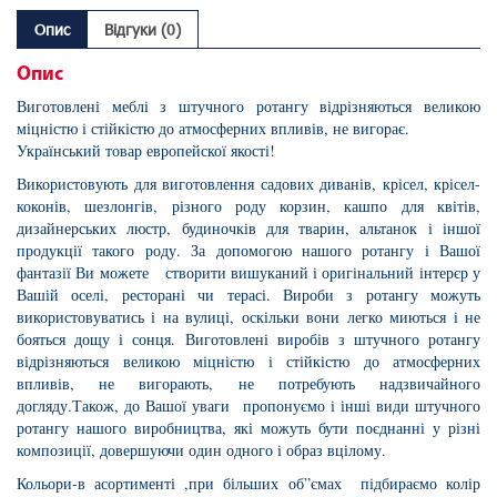
Опис
Відгуки (0)
Опис
Виготовлені меблі з штучного ротангу відрізняються великою
міцністю і стійкістю до атмосферних впливів, не вигорає.
Український товар европейскої якості!
Використовують для виготовлення садових диванів, крісел, крісел-
коконів, шезлонгів, різного роду корзин, кашпо для квітів,
дизайнерських люстр, будиночків для тварин, альтанок і іншої
продукції такого роду. За допомогою нашого ротангу і Вашої
фантазії Ви можете створити вишуканий і оригінальний інтерєр у
Вашій оселі, ресторані чи терасі. Вироби з ротангу можуть
використовуватись і на вулиці, оскільки вони легко миються і не
бояться дощу і сонця. Виготовлені виробів з штучного ротангу
відрізняються великою міцністю і стійкістю до атмосферних
впливів, не вигорають, не потребують надзвичайного
догляду.Також, до Вашої уваги пропонуємо і інші види штучного
ротангу нашого виробництва, які можуть бути поєднанні у різні
композиції, довершуючи один одного і образ вцілому.
Кольори-в асортименті ,при більших об”ємах підбираємо колір