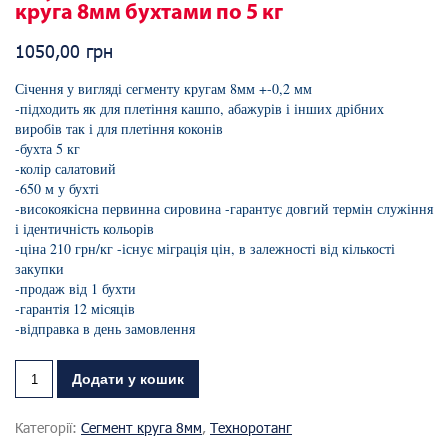
круга 8мм бухтами по 5 кг
1050,00
грн
Січення у вигляді сегменту кругам 8мм +-0,2 мм
-підходить як для плетіння кашпо, абажурів і інших дрібних
виробів так і для плетіння коконів
-бухта 5 кг
-колір салатовий
-650 м у бухті
-високоякісна первинна сировина -гарантує довгий термін служіння
і ідентичність кольорів
-ціна 210 грн/кг -існує міграція цін, в залежності від кількості
закупки
-продаж від 1 бухти
-гарантія 12 місяців
-відправка в день замовлення
Додати у кошик
Категорії:
Сегмент круга 8мм
,
Техноротанг