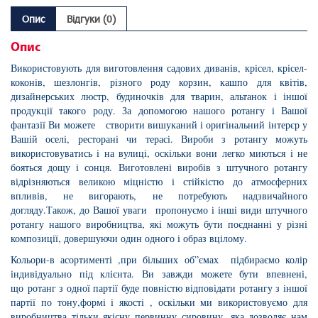
Опис
Відгуки (0)
Опис
Використовують для виготовлення садових диванів, крісел, крісел-
коконів, шезлонгів, різного роду корзин, кашпо для квітів,
дизайнерських люстр, будиночків для тварин, альтанок і іншої
продукції такого роду. За допомогою нашого ротангу і Вашої
фантазії Ви можете створити вишуканий і оригінальний інтерєр у
Вашій оселі, ресторані чи терасі. Вироби з ротангу можуть
використовуватись і на вулиці, оскільки вони легко миються і не
бояться дощу і сонця. Виготовлені виробів з штучного ротангу
відрізняються великою міцністю і стійкістю до атмосферних
впливів, не вигорають, не потребують надзвичайного
догляду.Також, до Вашої уваги пропонуємо і інші види штучного
ротангу нашого виробництва, які можуть бути поєднанні у різні
композиції, довершуючи один одного і образ вцілому.
Кольори-в асортименті ,при більших об”ємах підбираємо колір
індивідуально під клієнта. Ви завжди можете бути впевнені,
що ротанг з одної партії буде повністю відповідати ротангу з іншої
партії по тону,формі і якості , оскільки ми використовуємо для
виробництва тільки якісну первинну сировину, яка дозволяє нам