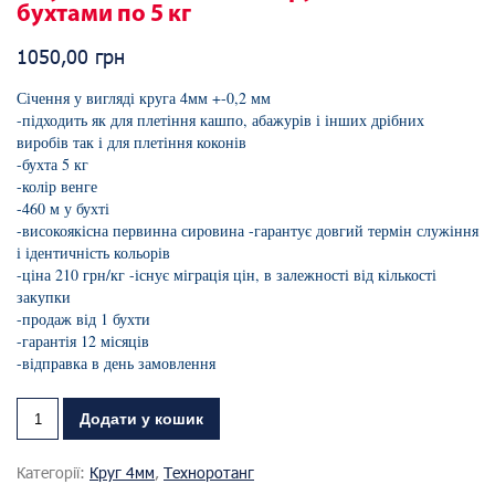
бухтами по 5 кг
1050,00
грн
Січення у вигляді круга 4мм +-0,2 мм
-підходить як для плетіння кашпо, абажурів і інших дрібних
виробів так і для плетіння коконів
-бухта 5 кг
-колір венге
-460 м у бухті
-високоякісна первинна сировина -гарантує довгий термін служіння
і ідентичність кольорів
-ціна 210 грн/кг -існує міграція цін, в залежності від кількості
закупки
-продаж від 1 бухти
-гарантія 12 місяців
-відправка в день замовлення
Додати у кошик
Категорії:
Круг 4мм
,
Техноротанг