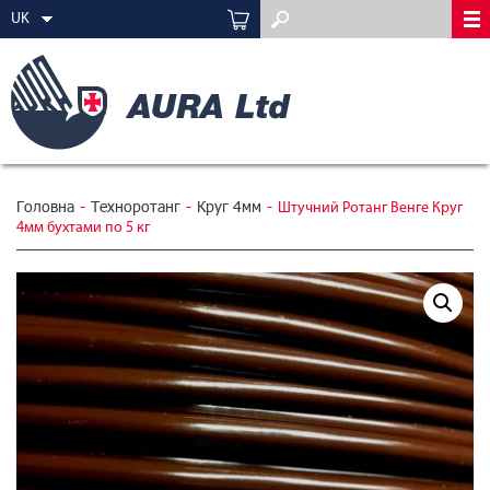
UK
Головна
-
Техноротанг
-
Круг 4мм
-
Штучний Ротанг Венге Круг
4мм бухтами по 5 кг