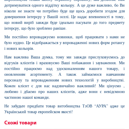
дотримуватися одного віддітку кольору. А це дуже важливо, бо Ви
ніколи не знаєте чи потрібно буде ще щось доробити згодом для
довершення інтерєру у Вашій оселі. Це надає впевненості в тому,
що новий виріб завжди буде ідеально пасувати до того предмету
інтерєру, що було зроблено раніше.
Ми постійно впроваджуємо новинки, щоб працювати з нами не
було нудно. Це відображається у впровадженні нових форм ротангу
і нових кольорів.
Нам важлива Ваша думка, тому ми завжди прислуховуємось до
відгуків клієнтів і враховуємо Ваші побажання і зауваження. Ми
постійно працюємо над удосконаленням нашого товару, і
оновленням асортименту. А також займаємося навчанням
персоналу та впровадженням нових технологій у виробництві.
Кожен клієнт є для нас надзвичайно важливий! Ми цінуємо ,
любимо і дбаємо про наших клієнтів, адже вони є невідємною
частиною нашої команди.
Не забудьте придбати товар витобництва ТзОВ “АУРА” адже це
Український товар европейском якості!
Схожі товари