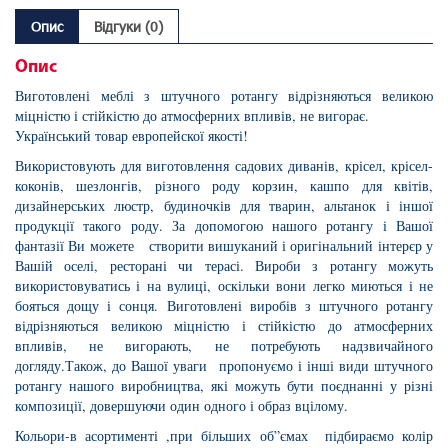
Опис
Відгуки (0)
Опис
Виготовлені меблі з штучного ротангу відрізняються великою
міцністю і стійкістю до атмосферних впливів, не вигорає.
Український товар европейскої якості!
Використовують для виготовлення садових диванів, крісел, крісел-
коконів, шезлонгів, різного роду корзин, кашпо для квітів,
дизайнерських люстр, будиночків для тварин, альтанок і іншої
продукції такого роду. За допомогою нашого ротангу і Вашої
фантазії Ви можете створити вишуканий і оригінальний інтерєр у
Вашій оселі, ресторані чи терасі. Вироби з ротангу можуть
використовуватись і на вулиці, оскільки вони легко миються і не
бояться дощу і сонця. Виготовлені виробів з штучного ротангу
відрізняються великою міцністю і стійкістю до атмосферних
впливів, не вигорають, не потребують надзвичайного
догляду.Також, до Вашої уваги пропонуємо і інші види штучного
ротангу нашого виробництва, які можуть бути поєднанні у різні
композиції, довершуючи один одного і образ вцілому.
Кольори-в асортименті ,при більших об”ємах підбираємо колір