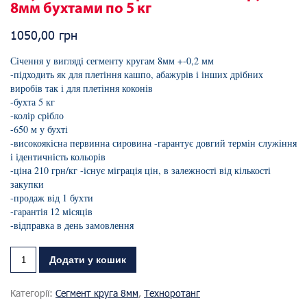
8мм бухтами по 5 кг
1050,00
грн
Січення у вигляді сегменту кругам 8мм +-0,2 мм
-підходить як для плетіння кашпо, абажурів і інших дрібних
виробів так і для плетіння коконів
-бухта 5 кг
-колір срібло
-650 м у бухті
-високоякісна первинна сировина -гарантує довгий термін служіння
і ідентичність кольорів
-ціна 210 грн/кг -існує міграція цін, в залежності від кількості
закупки
-продаж від 1 бухти
-гарантія 12 місяців
-відправка в день замовлення
Додати у кошик
Категорії:
Сегмент круга 8мм
,
Техноротанг