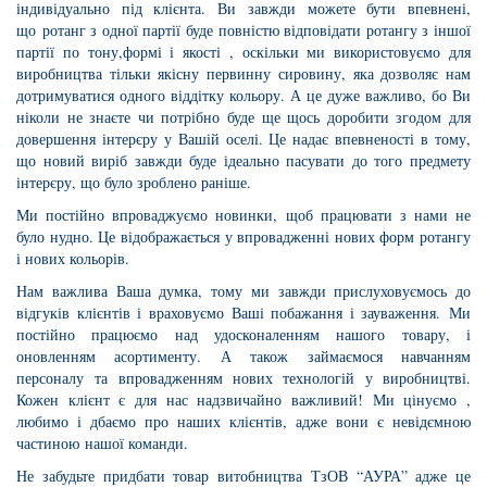
індивідуально під клієнта. Ви завжди можете бути впевнені,
що ротанг з одної партії буде повністю відповідати ротангу з іншої
партії по тону,формі і якості , оскільки ми використовуємо для
виробництва тільки якісну первинну сировину, яка дозволяє нам
дотримуватися одного віддітку кольору. А це дуже важливо, бо Ви
ніколи не знаєте чи потрібно буде ще щось доробити згодом для
довершення інтерєру у Вашій оселі. Це надає впевненості в тому,
що новий виріб завжди буде ідеально пасувати до того предмету
інтерєру, що було зроблено раніше.
Ми постійно впроваджуємо новинки, щоб працювати з нами не
було нудно. Це відображається у впровадженні нових форм ротангу
і нових кольорів.
Нам важлива Ваша думка, тому ми завжди прислуховуємось до
відгуків клієнтів і враховуємо Ваші побажання і зауваження. Ми
постійно працюємо над удосконаленням нашого товару, і
оновленням асортименту. А також займаємося навчанням
персоналу та впровадженням нових технологій у виробництві.
Кожен клієнт є для нас надзвичайно важливий! Ми цінуємо ,
любимо і дбаємо про наших клієнтів, адже вони є невідємною
частиною нашої команди.
Не забудьте придбати товар витобництва ТзОВ “АУРА” адже це