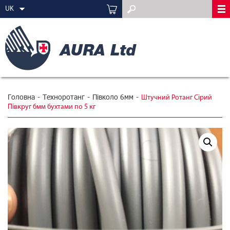
UK
Головна
-
Техноротанг
-
Півколо 6мм
-
Штучний Ротанг Сірий
Півкруг 6мм бухтами по 5 кг