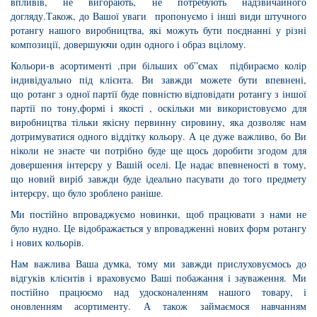
впливів, не вигорають, не потребують надзвичайного
догляду.Також, до Вашої уваги пропонуємо і інші види штучного
ротангу нашого виробництва, які можуть бути поєднанні у різні
композиції, довершуючи один одного і образ вцілому.
Кольори-в асортименті ,при більших об”ємах підбираємо колір
індивідуально під клієнта. Ви завжди можете бути впевнені,
що ротанг з одної партії буде повністю відповідати ротангу з іншої
партії по тону,формі і якості , оскільки ми використовуємо для
виробництва тільки якісну первинну сировину, яка дозволяє нам
дотримуватися одного віддітку кольору. А це дуже важливо, бо Ви
ніколи не знаєте чи потрібно буде ще щось доробити згодом для
довершення інтерєру у Вашій оселі. Це надає впевненості в тому,
що новий виріб завжди буде ідеально пасувати до того предмету
інтерєру, що було зроблено раніше.
Ми постійно впроваджуємо новинки, щоб працювати з нами не
було нудно. Це відображається у впровадженні нових форм ротангу
і нових кольорів.
Нам важлива Ваша думка, тому ми завжди прислуховуємось до
відгуків клієнтів і враховуємо Ваші побажання і зауваження. Ми
постійно працюємо над удосконаленням нашого товару, і
оновленням асортименту. А також займаємося навчанням