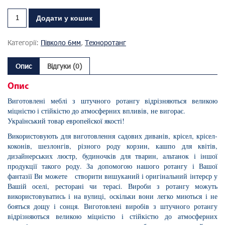
Додати у кошик
Категорії:
Півколо 6мм
,
Техноротанг
Опис
Відгуки (0)
Опис
Виготовлені меблі з штучного ротангу відрізняються великою
міцністю і стійкістю до атмосферних впливів, не вигорає.
Український товар европейскої якості!
Використовують для виготовлення садових диванів, крісел, крісел-
коконів, шезлонгів, різного роду корзин, кашпо для квітів,
дизайнерських люстр, будиночків для тварин, альтанок і іншої
продукції такого роду. За допомогою нашого ротангу і Вашої
фантазії Ви можете створити вишуканий і оригінальний інтерєр у
Вашій оселі, ресторані чи терасі. Вироби з ротангу можуть
використовуватись і на вулиці, оскільки вони легко миються і не
бояться дощу і сонця. Виготовлені виробів з штучного ротангу
відрізняються великою міцністю і стійкістю до атмосферних