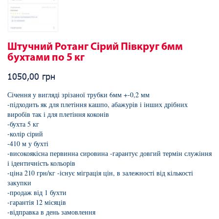
Штучний Ротанг Сірий Півкруг 6мм
бухтами по 5 кг
1050,00
грн
Січення у вигляді зрізаної трубки 6мм +-0,2 мм
-підходить як для плетіння кашпо, абажурів і інших дрібних
виробів так і для плетіння коконів
-бухта 5 кг
-колір сірий
-410 м у бухті
-високоякісна первинна сировина -гарантує довгий термін служіння
і ідентичність кольорів
-ціна 210 грн/кг -існує міграція цін, в залежності від кількості
закупки
-продаж від 1 бухти
-гарантія 12 місяців
-відправка в день замовлення