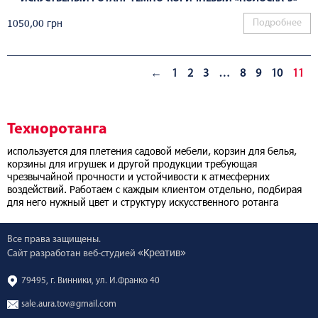
1050,00
грн
Подробнее
←
1
2
3
…
8
9
10
11
Техноротанга
используется для плетения садовой мебели, корзин для белья,
корзины для игрушек и другой продукции требующая
чрезвычайной прочности и устойчивости к атмесферних
воздействий. Работаем с каждым клиентом отдельно, подбирая
для него нужный цвет и структуру искусственного ротанга
Все права защищены.
«Креатив»
Сайт разработан веб-студией
79495, г. Винники, ул. И.Франко 40
sale.aura.tov@gmail.com