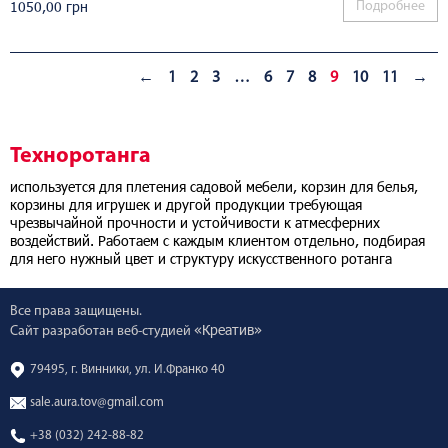
1050,00
грн
Подробнее
←
1
2
3
…
6
7
8
9
10
11
→
Техноротанга
используется для плетения садовой мебели, корзин для белья,
корзины для игрушек и другой продукции требующая
чрезвычайной прочности и устойчивости к атмесферних
воздействий. Работаем с каждым клиентом отдельно, подбирая
для него нужный цвет и структуру искусственного ротанга
Все права защищены.
«Креатив»
Сайт разработан веб-студией
79495, г. Винники, ул. И.Франко 40
sale.aura.tov@gmail.com
+38 (032) 242-88-82