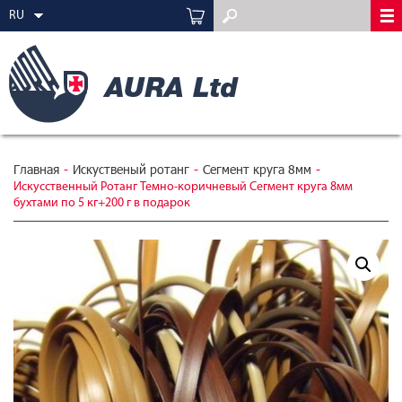
RU
Главная
-
Искуственый ротанг
-
Сегмент круга 8мм
-
Искусственный Ротанг Темно-коричневый Сегмент круга 8мм
бухтами по 5 кг+200 г в подарок