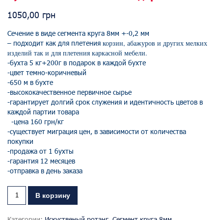
1050,00
грн
Сечение в виде сегмента круга 8мм +-0,2 мм
– подходит как для плетения
корзин, абажуров и других мелких
изделий так и для плетения каркасной мебели.
-бухта 5 кг+200г в подарок в каждой бухте
-цвет темно-коричневый
-650 м в бухте
-высококачественное первичное сырь
е
-гарантирует долгий срок служения и идентичность цветов в
каждой партии товара
-цена 160 грн/кг
-существует миграция цен, в зависимости от количества
покупки
-продажа от 1 бухты
-гарантия 12 месяцев
-отправка в день заказа
В корзину
Категории:
Искуственый ротанг
,
Сегмент круга 8мм