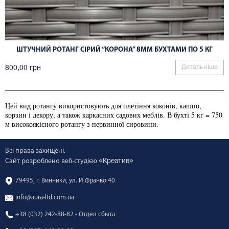
ШТУЧНИЙ РОТАНГ СІРИЙ “КОРОНА” 8ММ БУХТАМИ ПО 5 КГ
800,00
грн
Детальніше
Цей вид ротангу використовують для плетіння коконів, кашпо,
корзин і декору, а також каркасних садових меблів. В бухті 5 кг = 750
м високоякісного ротангу з первинної сировини.
Всі права захищені.
«Креатив»
Сайт розроблено веб-студією
79495, г. Винники, ул. И.Франко 40
info@aura-ltd.com.ua
+38 (032) 242-88-82 - Отдел сбыта