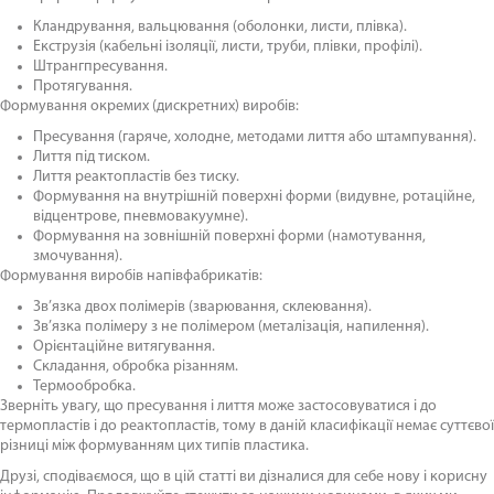
Кландрування, вальцювання (оболонки, листи, плівка).
Екструзія (кабельні ізоляції, листи, труби, плівки, профілі).
Штрангпресування.
Протягування.
Формування окремих (дискретних) виробів:
Пресування (гаряче, холодне, методами лиття або штампування).
Лиття під тиском.
Лиття реактопластів без тиску.
Формування на внутрішній поверхні форми (видувне, ротаційне,
відцентрове, пневмовакуумне).
Формування на зовнішній поверхні форми (намотування,
змочування).
Формування виробів напівфабрикатів:
Зв’язка двох полімерів (зварювання, склеювання).
Зв’язка полімеру з не полімером (металізація, напилення).
Орієнтаційне витягування.
Складання, обробка різанням.
Термообробка.
Зверніть увагу, що пресування і лиття може застосовуватися і до
термопластів і до реактопластів, тому в даній класифікації немає суттєвої
різниці між формуванням цих типів пластика.
Друзі, сподіваємося, що в цій статті ви дізналися для себе нову і корисну