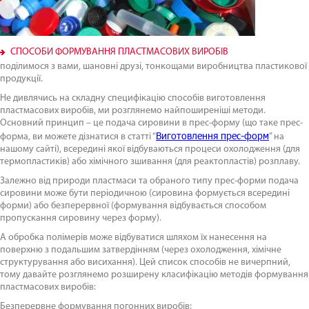
СПОСОБИ ФОРМУВАННЯ ПЛАСТМАСОВИХ ВИРОБІВ
поділимося з вами, шановні друзі, тонкощами виробництва пластикової
продукції.
Не дивлячись на складну специфікацію способів виготовлення
пластмасових виробів, ми розглянемо найпоширеніші методи.
Основний принцип – це подача сировини в прес-форму (що таке прес-
Виготовлення прес-форм
форма, ви можете дізнатися в статті “
” на
нашому сайті), всередині якої відбуваються процеси охолодження (для
термопластиків) або хімічного зшивання (для реактопластів) розплаву.
Залежно від природи пластмаси та обраного типу прес-форми подача
сировини може бути періодичною (сировина формується всередині
форми) або безперервної (формування відбувається способом
пропускання сировину через форму).
А обробка полімерів може відбуватися шляхом їх нанесення на
поверхню з подальшим затвердінням (через охолодження, хімічне
структурування або висихання). Цей список способів не вичерпний,
тому давайте розглянемо розширену класифікацію методів формування
пластмасових виробів:
Безперервне формування погонних виробів: