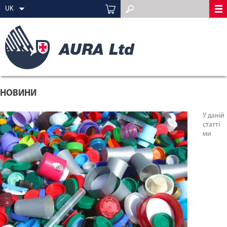
UK
НОВИНИ
У даній
статті
ми